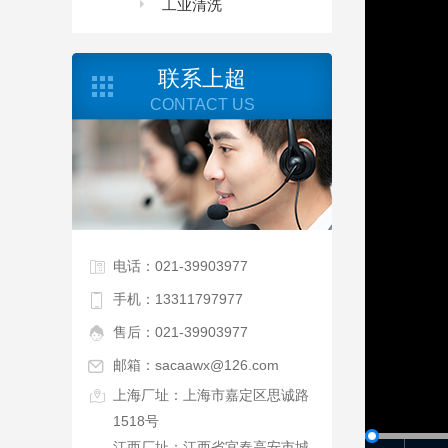
工业清洗
联系上超
CONTACT US
电话：021-39903977
手机：13311797977
售后：021-39903977
邮箱：sacaawx@126.com
上海厂址：上海市嘉定区思诚路
1518号
江西厂址：江西省宜春高安市城